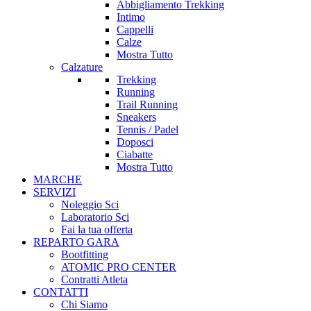
Abbigliamento Trekking
Intimo
Cappelli
Calze
Mostra Tutto
Calzature
Trekking
Running
Trail Running
Sneakers
Tennis / Padel
Doposci
Ciabatte
Mostra Tutto
MARCHE
SERVIZI
Noleggio Sci
Laboratorio Sci
Fai la tua offerta
REPARTO GARA
Bootfitting
ATOMIC PRO CENTER
Contratti Atleta
CONTATTI
Chi Siamo