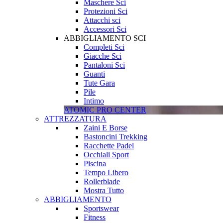
Maschere Sci
Protezioni Sci
Attacchi sci
Accessori Sci
ABBIGLIAMENTO SCI
Completi Sci
Giacche Sci
Pantaloni Sci
Guanti
Tute Gara
Pile
Intimo
ATOMIC PRO CENTER
ATTREZZATURA
Zaini E Borse
Bastoncini Trekking
Racchette Padel
Occhiali Sport
Piscina
Tempo Libero
Rollerblade
Mostra Tutto
ABBIGLIAMENTO
Sportswear
Fitness