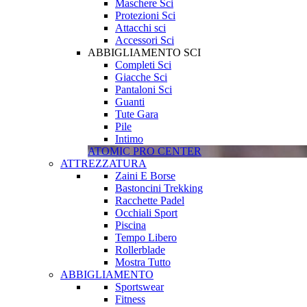
Maschere Sci
Protezioni Sci
Attacchi sci
Accessori Sci
ABBIGLIAMENTO SCI
Completi Sci
Giacche Sci
Pantaloni Sci
Guanti
Tute Gara
Pile
Intimo
ATOMIC PRO CENTER
ATTREZZATURA
Zaini E Borse
Bastoncini Trekking
Racchette Padel
Occhiali Sport
Piscina
Tempo Libero
Rollerblade
Mostra Tutto
ABBIGLIAMENTO
Sportswear
Fitness