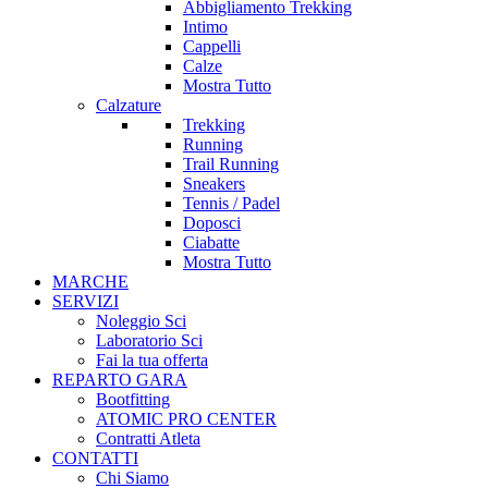
Abbigliamento Trekking
Intimo
Cappelli
Calze
Mostra Tutto
Calzature
Trekking
Running
Trail Running
Sneakers
Tennis / Padel
Doposci
Ciabatte
Mostra Tutto
MARCHE
SERVIZI
Noleggio Sci
Laboratorio Sci
Fai la tua offerta
REPARTO GARA
Bootfitting
ATOMIC PRO CENTER
Contratti Atleta
CONTATTI
Chi Siamo