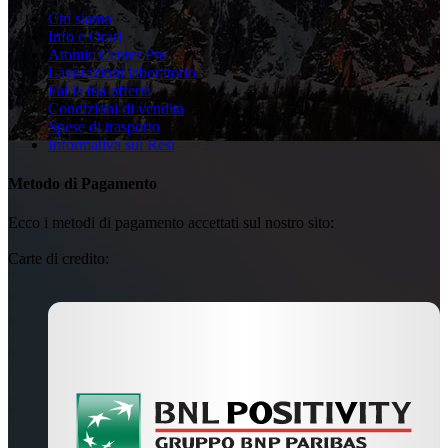
Chi siamo
Info e Orari
Atomic Center Pro
Lavorazioni laboratorio
Fai la tua offerta
Condizioni di vendita
Spese di trasporto
Informativa sui Resi
Metodo di Pagamento
Ecco i metodi di pagamento accettati sul nostro sito:
Carte di credito: