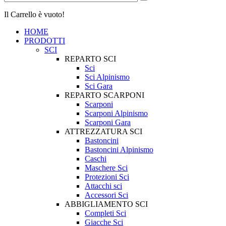
Il Carrello è vuoto!
HOME
PRODOTTI
SCI
REPARTO SCI
Sci
Sci Alpinismo
Sci Gara
REPARTO SCARPONI
Scarponi
Scarponi Alpinismo
Scarponi Gara
ATTREZZATURA SCI
Bastoncini
Bastoncini Alpinismo
Caschi
Maschere Sci
Protezioni Sci
Attacchi sci
Accessori Sci
ABBIGLIAMENTO SCI
Completi Sci
Giacche Sci