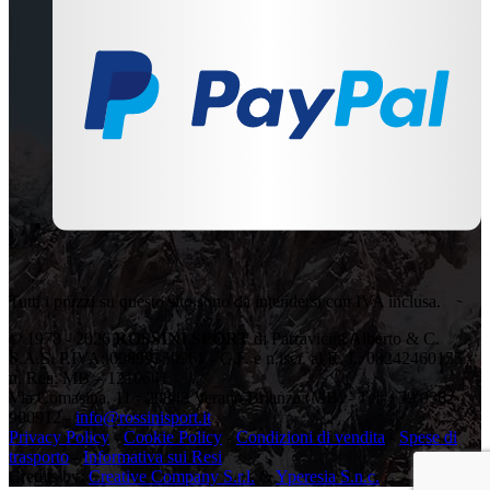
Tutti i prezzi su questo sito sono da intendersi con IVA inclusa.
© 1978 - 2026
ROSSINI SPORT
di Parravicini Alberto & C.
S.A.S. P.IVA: 00899350961 - C.F. e n.iscr. al R. I.: 08242460155 -
n. Rea: MB – 1210641
Via Comasina, 11 - 20843 Verano Brianza (MB) - Tel: +39 0362
900912 -
info@rossinisport.it
Privacy Policy
-
Cookie Policy
-
Condizioni di vendita
-
Spese di
trasporto
-
Informativa sui Resi
Credits by:
Creative Company S.r.l.
&
Yperesia S.n.c.