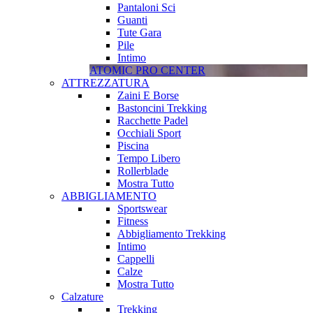
Pantaloni Sci
Guanti
Tute Gara
Pile
Intimo
ATOMIC PRO CENTER
ATTREZZATURA
Zaini E Borse
Bastoncini Trekking
Racchette Padel
Occhiali Sport
Piscina
Tempo Libero
Rollerblade
Mostra Tutto
ABBIGLIAMENTO
Sportswear
Fitness
Abbigliamento Trekking
Intimo
Cappelli
Calze
Mostra Tutto
Calzature
Trekking