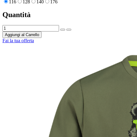
116
128
140
176
Quantità
Aggiungi al Carrello
Fai la tua offerta