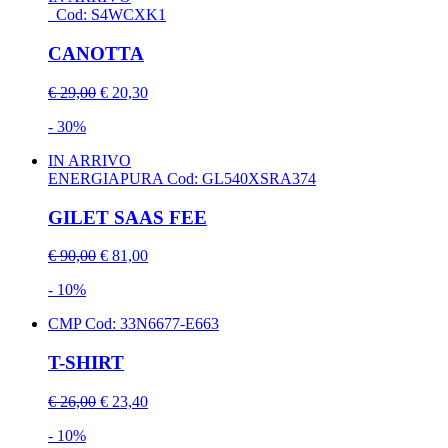
Cod: S4WCXK1
CANOTTA
€ 29,00
€ 20,30
- 30%
IN ARRIVO
ENERGIAPURA
Cod: GL540XSRA374
GILET SAAS FEE
€ 90,00
€ 81,00
- 10%
CMP
Cod: 33N6677-E663
T-SHIRT
€ 26,00
€ 23,40
- 10%