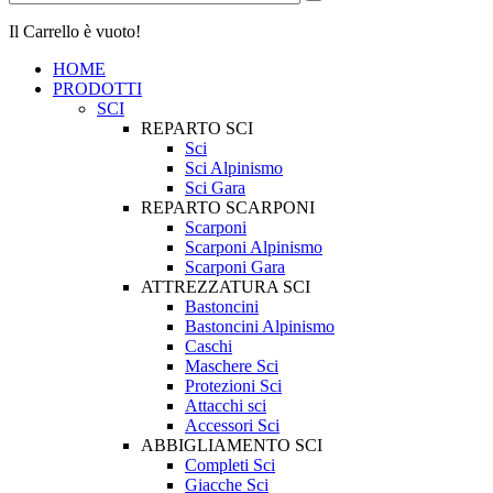
Il Carrello è vuoto!
HOME
PRODOTTI
SCI
REPARTO SCI
Sci
Sci Alpinismo
Sci Gara
REPARTO SCARPONI
Scarponi
Scarponi Alpinismo
Scarponi Gara
ATTREZZATURA SCI
Bastoncini
Bastoncini Alpinismo
Caschi
Maschere Sci
Protezioni Sci
Attacchi sci
Accessori Sci
ABBIGLIAMENTO SCI
Completi Sci
Giacche Sci