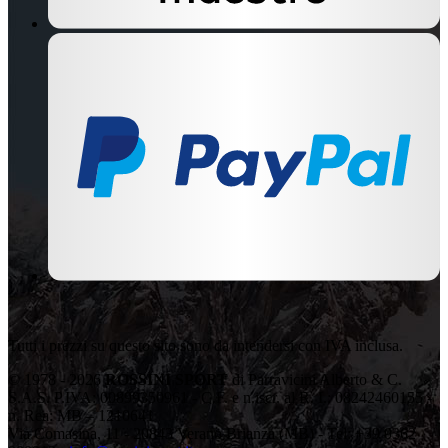
Tutti i prezzi su questo sito sono da intendersi con IVA inclusa.
© 1978 - 2026
ROSSINI SPORT
di Parravicini Alberto & C.
S.A.S. P.IVA: 00899350961 - C.F. e n.iscr. al R. I.: 08242460155 -
n. Rea: MB – 1210641
Via Comasina, 11 - 20843 Verano Brianza (MB) - Tel: +39 0362