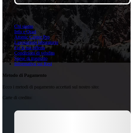
Link Utili
Chi siamo
Info e Orari
Atomic Center Pro
Lavorazioni laboratorio
Fai la tua offerta
Condizioni di vendita
Spese di trasporto
Informativa sui Resi
Metodo di Pagamento
Ecco i metodi di pagamento accettati sul nostro sito:
Carte di credito: