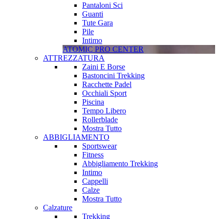
Pantaloni Sci
Guanti
Tute Gara
Pile
Intimo
ATOMIC PRO CENTER
ATTREZZATURA
Zaini E Borse
Bastoncini Trekking
Racchette Padel
Occhiali Sport
Piscina
Tempo Libero
Rollerblade
Mostra Tutto
ABBIGLIAMENTO
Sportswear
Fitness
Abbigliamento Trekking
Intimo
Cappelli
Calze
Mostra Tutto
Calzature
Trekking