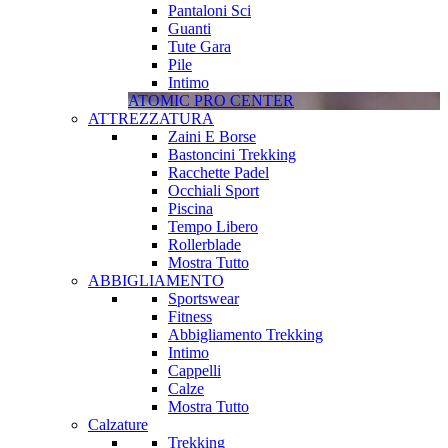
Pantaloni Sci
Guanti
Tute Gara
Pile
Intimo
ATOMIC PRO CENTER
ATTREZZATURA
Zaini E Borse
Bastoncini Trekking
Racchette Padel
Occhiali Sport
Piscina
Tempo Libero
Rollerblade
Mostra Tutto
ABBIGLIAMENTO
Sportswear
Fitness
Abbigliamento Trekking
Intimo
Cappelli
Calze
Mostra Tutto
Calzature
Trekking