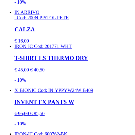
- 10%
IN ARRIVO
Cod: 200N PISTOL PETE
CALZA
€ 16,00
IRON-IC
Cod: 201771-WHT
T-SHIRT LS THERMO DRY
€ 45,00
€ 40,50
- 10%
X-BIONIC
Cod: IN-YPPYW24W-B409
INVENT FX PANTS W
€ 95,00
€ 85,50
- 10%
IRON-IC
Cod: 600762-BK