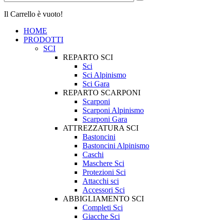
Il Carrello è vuoto!
HOME
PRODOTTI
SCI
REPARTO SCI
Sci
Sci Alpinismo
Sci Gara
REPARTO SCARPONI
Scarponi
Scarponi Alpinismo
Scarponi Gara
ATTREZZATURA SCI
Bastoncini
Bastoncini Alpinismo
Caschi
Maschere Sci
Protezioni Sci
Attacchi sci
Accessori Sci
ABBIGLIAMENTO SCI
Completi Sci
Giacche Sci