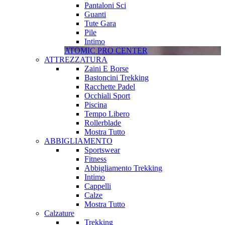
Pantaloni Sci
Guanti
Tute Gara
Pile
Intimo
ATOMIC PRO CENTER
ATTREZZATURA
Zaini E Borse
Bastoncini Trekking
Racchette Padel
Occhiali Sport
Piscina
Tempo Libero
Rollerblade
Mostra Tutto
ABBIGLIAMENTO
Sportswear
Fitness
Abbigliamento Trekking
Intimo
Cappelli
Calze
Mostra Tutto
Calzature
Trekking