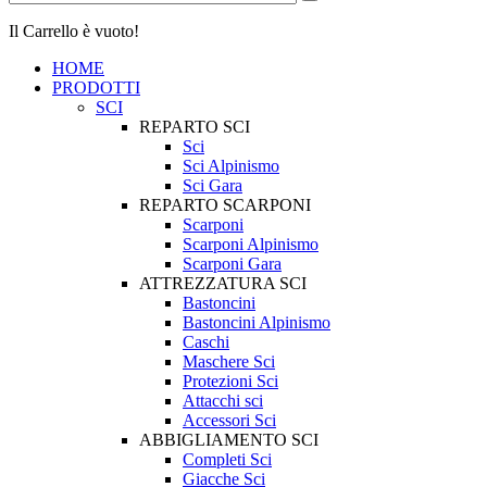
Il Carrello è vuoto!
HOME
PRODOTTI
SCI
REPARTO SCI
Sci
Sci Alpinismo
Sci Gara
REPARTO SCARPONI
Scarponi
Scarponi Alpinismo
Scarponi Gara
ATTREZZATURA SCI
Bastoncini
Bastoncini Alpinismo
Caschi
Maschere Sci
Protezioni Sci
Attacchi sci
Accessori Sci
ABBIGLIAMENTO SCI
Completi Sci
Giacche Sci