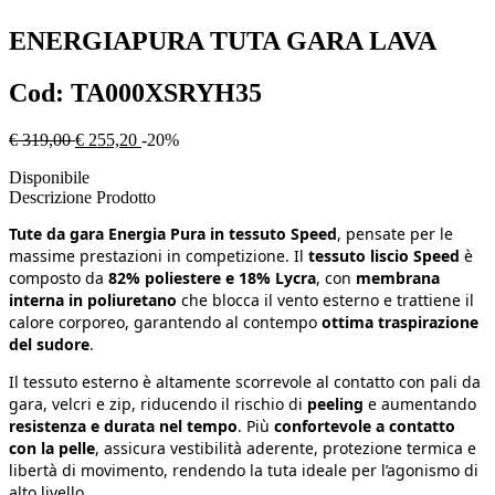
ENERGIAPURA
TUTA GARA LAVA
Cod:
TA000XSRYH35
€ 319,00
€ 255,20
-20%
Disponibile
Descrizione Prodotto
Tute da gara Energia Pura in tessuto Speed
, pensate per le
massime prestazioni in competizione. Il
tessuto liscio Speed
è
composto da
82% poliestere e 18% Lycra
, con
membrana
interna in poliuretano
che blocca il vento esterno e trattiene il
calore corporeo, garantendo al contempo
ottima traspirazione
del sudore
.
Il tessuto esterno è altamente scorrevole al contatto con pali da
gara, velcri e zip, riducendo il rischio di
peeling
e aumentando
resistenza e durata nel tempo
. Più
confortevole a contatto
con la pelle
, assicura vestibilità aderente, protezione termica e
libertà di movimento, rendendo la tuta ideale per l’agonismo di
alto livello.