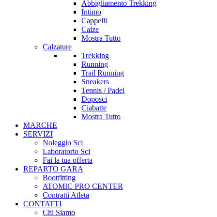
Abbigliamento Trekking
Intimo
Cappelli
Calze
Mostra Tutto
Calzature
Trekking
Running
Trail Running
Sneakers
Tennis / Padel
Doposci
Ciabatte
Mostra Tutto
MARCHE
SERVIZI
Noleggio Sci
Laboratorio Sci
Fai la tua offerta
REPARTO GARA
Bootfitting
ATOMIC PRO CENTER
Contratti Atleta
CONTATTI
Chi Siamo