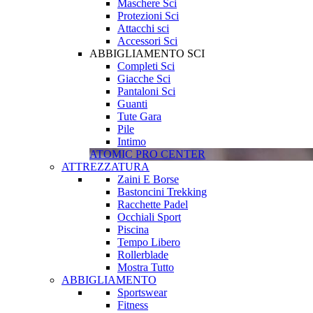
Maschere Sci
Protezioni Sci
Attacchi sci
Accessori Sci
ABBIGLIAMENTO SCI
Completi Sci
Giacche Sci
Pantaloni Sci
Guanti
Tute Gara
Pile
Intimo
ATOMIC PRO CENTER
ATTREZZATURA
Zaini E Borse
Bastoncini Trekking
Racchette Padel
Occhiali Sport
Piscina
Tempo Libero
Rollerblade
Mostra Tutto
ABBIGLIAMENTO
Sportswear
Fitness