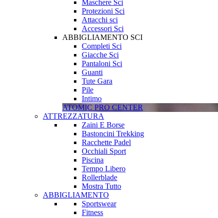
Maschere Sci
Protezioni Sci
Attacchi sci
Accessori Sci
ABBIGLIAMENTO SCI
Completi Sci
Giacche Sci
Pantaloni Sci
Guanti
Tute Gara
Pile
Intimo
ATOMIC PRO CENTER
ATTREZZATURA
Zaini E Borse
Bastoncini Trekking
Racchette Padel
Occhiali Sport
Piscina
Tempo Libero
Rollerblade
Mostra Tutto
ABBIGLIAMENTO
Sportswear
Fitness