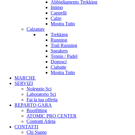
Abbigliamento Trekking
Intimo
Cappelli
Calze
Mostra Tutto
Calzature
Trekking
Running
Trail Running
Sneakers
Tennis / Padel
Doposci
Ciabatte
Mostra Tutto
MARCHE
SERVIZI
Noleggio Sci
Laboratorio Sci
Fai la tua offerta
REPARTO GARA
Bootfitting
ATOMIC PRO CENTER
Contratti Atleta
CONTATTI
Chi Siamo