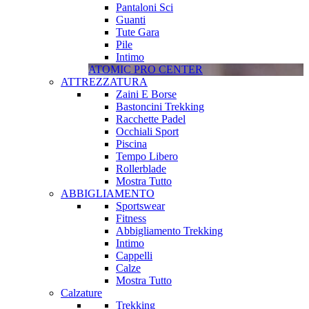
Pantaloni Sci
Guanti
Tute Gara
Pile
Intimo
ATOMIC PRO CENTER
ATTREZZATURA
Zaini E Borse
Bastoncini Trekking
Racchette Padel
Occhiali Sport
Piscina
Tempo Libero
Rollerblade
Mostra Tutto
ABBIGLIAMENTO
Sportswear
Fitness
Abbigliamento Trekking
Intimo
Cappelli
Calze
Mostra Tutto
Calzature
Trekking