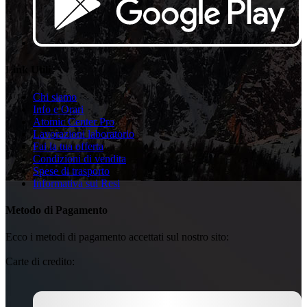
Link Utili
Chi siamo
Info e Orari
Atomic Center Pro
Lavorazioni laboratorio
Fai la tua offerta
Condizioni di vendita
Spese di trasporto
Informativa sui Resi
Metodo di Pagamento
Ecco i metodi di pagamento accettati sul nostro sito:
Carte di credito: