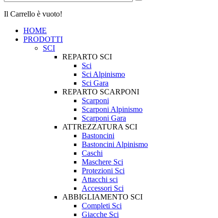
Il Carrello è vuoto!
HOME
PRODOTTI
SCI
REPARTO SCI
Sci
Sci Alpinismo
Sci Gara
REPARTO SCARPONI
Scarponi
Scarponi Alpinismo
Scarponi Gara
ATTREZZATURA SCI
Bastoncini
Bastoncini Alpinismo
Caschi
Maschere Sci
Protezioni Sci
Attacchi sci
Accessori Sci
ABBIGLIAMENTO SCI
Completi Sci
Giacche Sci