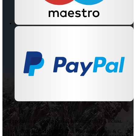
Tutti i prezzi su questo sito sono da intendersi con IVA inclusa.
© 1978 - 2026
ROSSINI SPORT
di Parravicini Alberto & C.