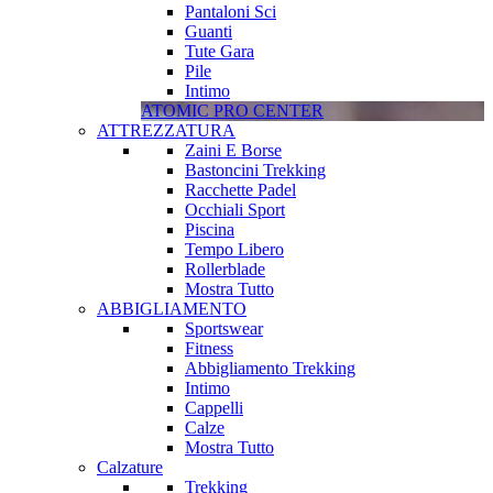
Pantaloni Sci
Guanti
Tute Gara
Pile
Intimo
ATOMIC PRO CENTER
ATTREZZATURA
Zaini E Borse
Bastoncini Trekking
Racchette Padel
Occhiali Sport
Piscina
Tempo Libero
Rollerblade
Mostra Tutto
ABBIGLIAMENTO
Sportswear
Fitness
Abbigliamento Trekking
Intimo
Cappelli
Calze
Mostra Tutto
Calzature
Trekking