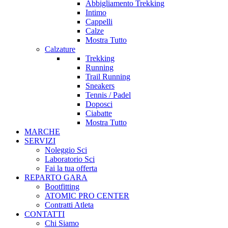
Abbigliamento Trekking
Intimo
Cappelli
Calze
Mostra Tutto
Calzature
Trekking
Running
Trail Running
Sneakers
Tennis / Padel
Doposci
Ciabatte
Mostra Tutto
MARCHE
SERVIZI
Noleggio Sci
Laboratorio Sci
Fai la tua offerta
REPARTO GARA
Bootfitting
ATOMIC PRO CENTER
Contratti Atleta
CONTATTI
Chi Siamo