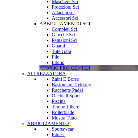
Maschere Sci
Protezioni Sci
Attacchi sci
Accessori Sci
ABBIGLIAMENTO SCI
Completi Sci
Giacche Sci
Pantaloni Sci
Guanti
Tute Gara
Pile
Intimo
ATOMIC PRO CENTER
ATTREZZATURA
Zaini E Borse
Bastoncini Trekking
Racchette Padel
Occhiali Sport
Piscina
Tempo Libero
Rollerblade
Mostra Tutto
ABBIGLIAMENTO
Sportswear
Fitness