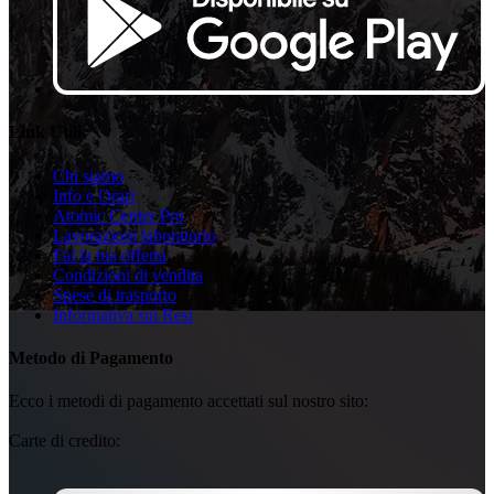
Link Utili
Chi siamo
Info e Orari
Atomic Center Pro
Lavorazioni laboratorio
Fai la tua offerta
Condizioni di vendita
Spese di trasporto
Informativa sui Resi
Metodo di Pagamento
Ecco i metodi di pagamento accettati sul nostro sito:
Carte di credito: