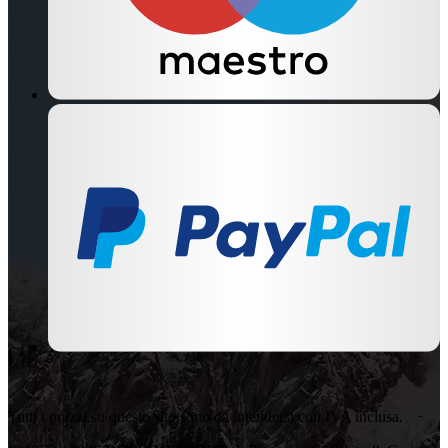
Tutti i prezzi su questo sito sono da intendersi con IVA inclusa.