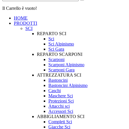
Il Carrello è vuoto!
HOME
PRODOTTI
SCI
REPARTO SCI
Sci
Sci Alpinismo
Sci Gara
REPARTO SCARPONI
Scarponi
Scarponi Alpinismo
Scarponi Gara
ATTREZZATURA SCI
Bastoncini
Bastoncini Alpinismo
Caschi
Maschere Sci
Protezioni Sci
Attacchi sci
Accessori Sci
ABBIGLIAMENTO SCI
Completi Sci
Giacche Sci