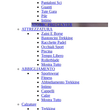
Pantaloni Sci
Guanti
Tute Gara
Pile
Intimo
ATOMIC PRO CENTER
ATTREZZATURA
Zaini E Borse
Bastoncini Trekking
Racchette Padel
Occhiali Sport
Piscina
Tempo Libero
Rollerblade
Mostra Tutto
ABBIGLIAMENTO
Sportswear
Fitness
Abbigliamento Trekking
Intimo
Cappelli
Calze
Mostra Tutto
Calzature
Trekking