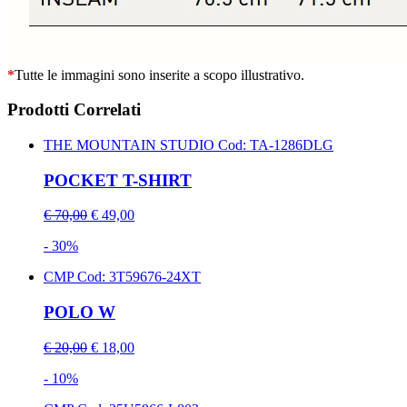
*
Tutte le immagini sono inserite a scopo illustrativo.
Prodotti Correlati
THE MOUNTAIN STUDIO
Cod: TA-1286DLG
POCKET T-SHIRT
€ 70,00
€ 49,00
- 30%
CMP
Cod: 3T59676-24XT
POLO W
€ 20,00
€ 18,00
- 10%