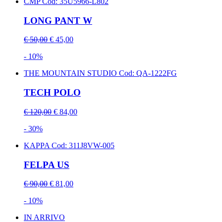
CMP
Cod: 35U5966-L802
LONG PANT W
€ 50,00
€ 45,00
- 10%
THE MOUNTAIN STUDIO
Cod: QA-1222FG
TECH POLO
€ 120,00
€ 84,00
- 30%
KAPPA
Cod: 311J8VW-005
FELPA US
€ 90,00
€ 81,00
- 10%
IN ARRIVO