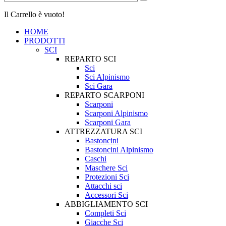
Il Carrello è vuoto!
HOME
PRODOTTI
SCI
REPARTO SCI
Sci
Sci Alpinismo
Sci Gara
REPARTO SCARPONI
Scarponi
Scarponi Alpinismo
Scarponi Gara
ATTREZZATURA SCI
Bastoncini
Bastoncini Alpinismo
Caschi
Maschere Sci
Protezioni Sci
Attacchi sci
Accessori Sci
ABBIGLIAMENTO SCI
Completi Sci
Giacche Sci