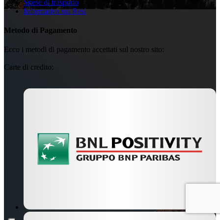
Spese di trasporto
Informativa sui Resi
Metodo di Pagamento
Ecco i metodi di pagamento accettati sul nostro sito:
Carte di credito: