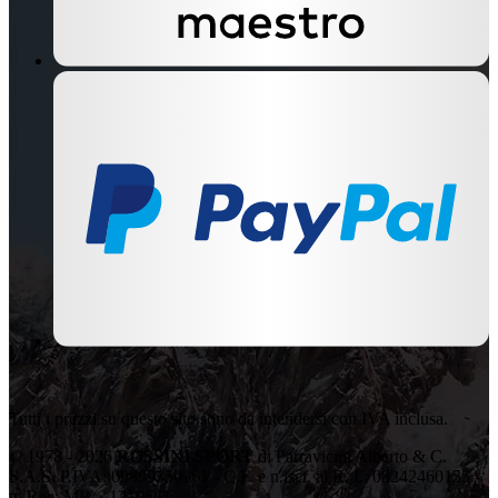
Tutti i prezzi su questo sito sono da intendersi con IVA inclusa.
© 1978 - 2026
ROSSINI SPORT
di Parravicini Alberto & C.
S.A.S. P.IVA: 00899350961 - C.F. e n.iscr. al R. I.: 08242460155 -
n. Rea: MB – 1210641