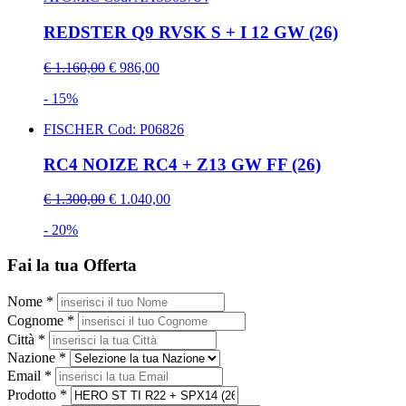
REDSTER Q9 RVSK S + I 12 GW (26)
€ 1.160,00
€ 986,00
- 15%
FISCHER
Cod: P06826
RC4 NOIZE RC4 + Z13 GW FF (26)
€ 1.300,00
€ 1.040,00
- 20%
Fai la tua Offerta
Nome *
Cognome *
Città *
Nazione *
Email *
Prodotto *