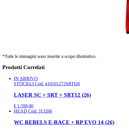
*
Tutte le immagini sono inserite a scopo illustrativo.
Prodotti Correlati
IN ARRIVO
STÖCKLI
Cod: 410101272SRTI26
LASER SC + SRT + SRT12 (26)
€ 1.599,00
HEAD
Cod: 313266
WC REBELS E-RACE + RP EVO 14 (26)