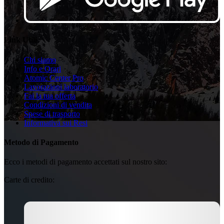
Link Utili
Chi siamo
Info e Orari
Atomic Center Pro
Lavorazioni laboratorio
Fai la tua offerta
Condizioni di vendita
Spese di trasporto
Informativa sui Resi
Metodo di Pagamento
Ecco i metodi di pagamento accettati sul nostro sito:
Carte di credito: