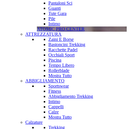
Pantaloni Sci
Guanti
Tute Gara
Pile
Intimo
ATOMIC PRO CENTER
ATTREZZATURA
Zaini E Borse
Bastoncini Trekking
Racchette Padel
Occhiali Sport
Piscina
Tempo Libero
Rollerblade
Mostra Tutto
ABBIGLIAMENTO
Sportswear
Fitness
Abbigliamento Trekking
Intimo
Cappelli
Calze
Mostra Tutto
Calzature
Trekking