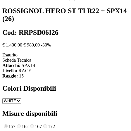
ROSSIGNOL
HERO ST TI R22 + SPX14
(26)
Cod:
RRPSD06I26
€ 1.400,00
€ 980,00
-30%
Esaurito
Scheda Tecnica
Attacchi:
SPX14
Livello:
RACE
Raggio:
15
Colori Disponibili
Misure disponibili
157
162
167
172