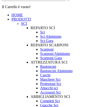
Il Carrello è vuoto!
HOME
PRODOTTI
SCI
REPARTO SCI
Sci
Sci Alpinismo
Sci Gara
REPARTO SCARPONI
Scarponi
Scarponi Alpinismo
Scarponi Gara
ATTREZZATURA SCI
Bastoncini
Bastoncini Alpinismo
Caschi
Maschere Sci
Protezioni Sci
Attacchi sci
Accessori Sci
ABBIGLIAMENTO SCI
Completi Sci
Giacche Sci