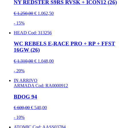
NY REDSTER S9RS RVSK + ICON12 (26)
€ 1.250,00
€ 1.062,50
- 15%
HEAD
Cod: 313256
WC REBELS E-RACE PRO + RP + FFST
16GW (26)
€ 1.310,00
€ 1.048,00
- 20%
IN ARRIVO
ARMADA
Cod: RA0000912
BDOG 94
€ 600,00
€ 540,00
- 10%
ATOMIC
Cod: AASS03784