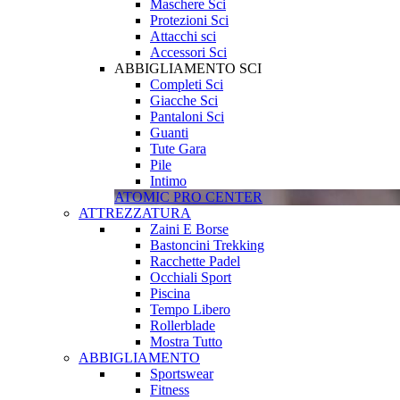
Maschere Sci
Protezioni Sci
Attacchi sci
Accessori Sci
ABBIGLIAMENTO SCI
Completi Sci
Giacche Sci
Pantaloni Sci
Guanti
Tute Gara
Pile
Intimo
ATOMIC PRO CENTER
ATTREZZATURA
Zaini E Borse
Bastoncini Trekking
Racchette Padel
Occhiali Sport
Piscina
Tempo Libero
Rollerblade
Mostra Tutto
ABBIGLIAMENTO
Sportswear
Fitness