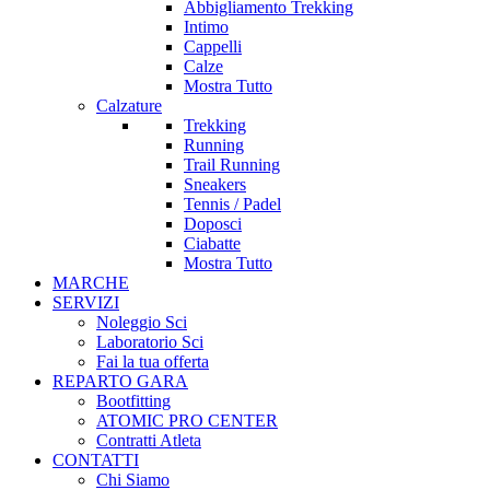
Abbigliamento Trekking
Intimo
Cappelli
Calze
Mostra Tutto
Calzature
Trekking
Running
Trail Running
Sneakers
Tennis / Padel
Doposci
Ciabatte
Mostra Tutto
MARCHE
SERVIZI
Noleggio Sci
Laboratorio Sci
Fai la tua offerta
REPARTO GARA
Bootfitting
ATOMIC PRO CENTER
Contratti Atleta
CONTATTI
Chi Siamo