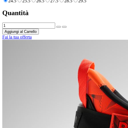
24.5
25.5
26.5
27.5
28.5
29.5
Quantità
Aggiungi al Carrello
Fai la tua offerta