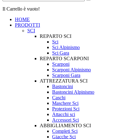
Il Carrello è vuoto!
HOME
PRODOTTI
SCI
REPARTO SCI
Sci
Sci Alpinismo
Sci Gara
REPARTO SCARPONI
Scarponi
Scarponi Alpinismo
Scarponi Gara
ATTREZZATURA SCI
Bastoncini
Bastoncini Alpinismo
Caschi
Maschere Sci
Protezioni Sci
Attacchi sci
Accessori Sci
ABBIGLIAMENTO SCI
Completi Sci
Giacche Sci