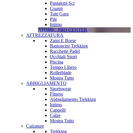
Pantaloni Sci
Guanti
Tute Gara
Pile
Intimo
ATOMIC PRO CENTER
ATTREZZATURA
Zaini E Borse
Bastoncini Trekking
Racchette Padel
Occhiali Sport
Piscina
Tempo Libero
Rollerblade
Mostra Tutto
ABBIGLIAMENTO
Sportswear
Fitness
Abbigliamento Trekking
Intimo
Cappelli
Calze
Mostra Tutto
Calzature
Trekking