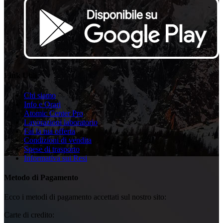
Link Utili
Chi siamo
Info e Orari
Atomic Center Pro
Lavorazioni laboratorio
Fai la tua offerta
Condizioni di vendita
Spese di trasporto
Informativa sui Resi
Metodo di Pagamento
Ecco i metodi di pagamento accettati sul nostro sito:
Carte di credito: