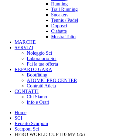
Running
Trail Running
Sneakers
Tennis / Padel
Doposci
Ciabatte
Mostra Tutto
MARCHE
SERVIZI
Noleggio Sci
Laboratorio Sci
Fai la tua offerta
REPARTO GARA
Bootfitting
ATOMIC PRO CENTER
Contratti Atleta
CONTATTI
Chi Siamo
Info e Orari
Home
SCI
Reparto Scarponi
Scarponi Sci
HERO WORLD CUP 110 MV (26)