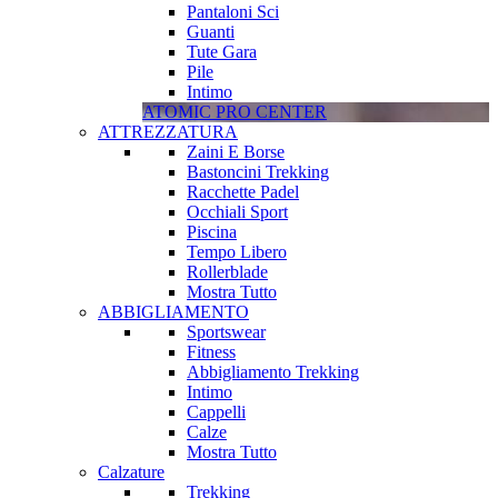
Pantaloni Sci
Guanti
Tute Gara
Pile
Intimo
ATOMIC PRO CENTER
ATTREZZATURA
Zaini E Borse
Bastoncini Trekking
Racchette Padel
Occhiali Sport
Piscina
Tempo Libero
Rollerblade
Mostra Tutto
ABBIGLIAMENTO
Sportswear
Fitness
Abbigliamento Trekking
Intimo
Cappelli
Calze
Mostra Tutto
Calzature
Trekking