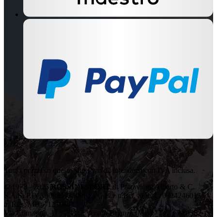
Tutti i prezzi su questo sito sono da intendersi con IVA inclusa.
© 1978 - 2026
ROSSINI SPORT
di Parravicini Alberto & C.
S.A.S. P.IVA: 00899350961 - C.F. e n.iscr. al R. I.: 08242460155 -
n. Rea: MB – 1210641
Via Comasina, 11 - 20843 Verano Brianza (MB) - Tel: +39 0362