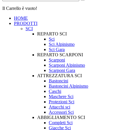
Il Carrello è vuoto!
HOME
PRODOTTI
SCI
REPARTO SCI
Sci
Sci Alpinismo
Sci Gara
REPARTO SCARPONI
Scarponi
Scarponi Alpinismo
Scarponi Gara
ATTREZZATURA SCI
Bastoncini
Bastoncini Alpinismo
Caschi
Maschere Sci
Protezioni Sci
Attacchi sci
Accessori Sci
ABBIGLIAMENTO SCI
Completi Sci
Giacche Sci