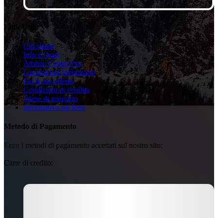
Link Utili
Chi siamo
Info e Orari
Atomic Center Pro
Lavorazioni laboratorio
Fai la tua offerta
Condizioni di vendita
Spese di trasporto
Informativa sui Resi
Metodo di Pagamento
Ecco i metodi di pagamento accettati sul nostro sito:
Carte di credito: