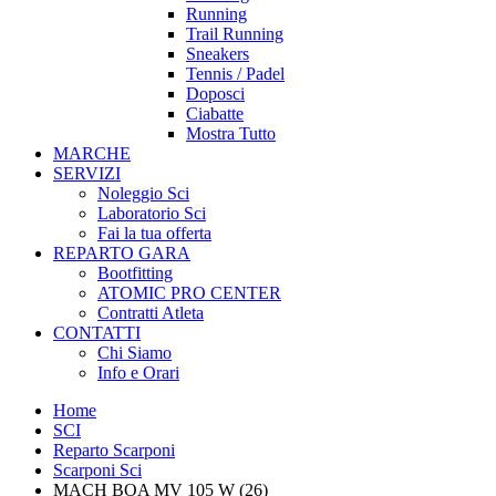
Running
Trail Running
Sneakers
Tennis / Padel
Doposci
Ciabatte
Mostra Tutto
MARCHE
SERVIZI
Noleggio Sci
Laboratorio Sci
Fai la tua offerta
REPARTO GARA
Bootfitting
ATOMIC PRO CENTER
Contratti Atleta
CONTATTI
Chi Siamo
Info e Orari
Home
SCI
Reparto Scarponi
Scarponi Sci
MACH BOA MV 105 W (26)