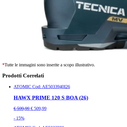
*
Tutte le immagini sono inserite a scopo illustrativo.
Prodotti Correlati
ATOMIC
Cod: AE5033940I26
HAWX PRIME 120 S BOA (26)
€ 599,99
€ 509,99
- 15%