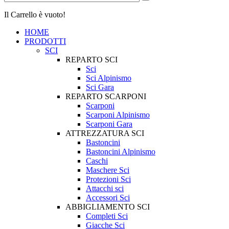
Il Carrello è vuoto!
HOME
PRODOTTI
SCI
REPARTO SCI
Sci
Sci Alpinismo
Sci Gara
REPARTO SCARPONI
Scarponi
Scarponi Alpinismo
Scarponi Gara
ATTREZZATURA SCI
Bastoncini
Bastoncini Alpinismo
Caschi
Maschere Sci
Protezioni Sci
Attacchi sci
Accessori Sci
ABBIGLIAMENTO SCI
Completi Sci
Giacche Sci