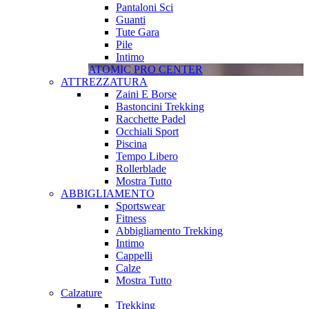
Pantaloni Sci
Guanti
Tute Gara
Pile
Intimo
ATOMIC PRO CENTER
ATTREZZATURA
Zaini E Borse
Bastoncini Trekking
Racchette Padel
Occhiali Sport
Piscina
Tempo Libero
Rollerblade
Mostra Tutto
ABBIGLIAMENTO
Sportswear
Fitness
Abbigliamento Trekking
Intimo
Cappelli
Calze
Mostra Tutto
Calzature
Trekking