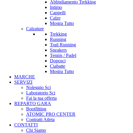
Abbigliamento Trekking
Intimo
Cappelli
Calze
Mostra Tutto
Calzature
Trekking
Running
Trail Running
Sneakers
Tennis / Padel
Doposci
Ciabatte
Mostra Tutto
MARCHE
SERVIZI
Noleggio Sci
Laboratorio Sci
Fai la tua offerta
REPARTO GARA
Bootfitting
ATOMIC PRO CENTER
Contratti Atleta
CONTATTI
Chi Siamo