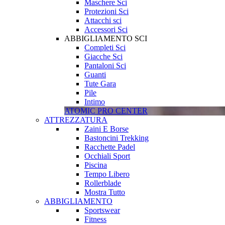
Maschere Sci
Protezioni Sci
Attacchi sci
Accessori Sci
ABBIGLIAMENTO SCI
Completi Sci
Giacche Sci
Pantaloni Sci
Guanti
Tute Gara
Pile
Intimo
ATOMIC PRO CENTER
ATTREZZATURA
Zaini E Borse
Bastoncini Trekking
Racchette Padel
Occhiali Sport
Piscina
Tempo Libero
Rollerblade
Mostra Tutto
ABBIGLIAMENTO
Sportswear
Fitness