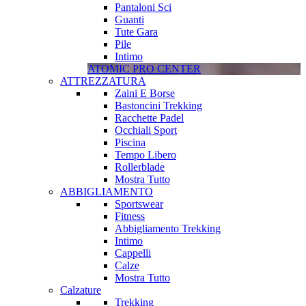
Pantaloni Sci
Guanti
Tute Gara
Pile
Intimo
ATOMIC PRO CENTER
ATTREZZATURA
Zaini E Borse
Bastoncini Trekking
Racchette Padel
Occhiali Sport
Piscina
Tempo Libero
Rollerblade
Mostra Tutto
ABBIGLIAMENTO
Sportswear
Fitness
Abbigliamento Trekking
Intimo
Cappelli
Calze
Mostra Tutto
Calzature
Trekking