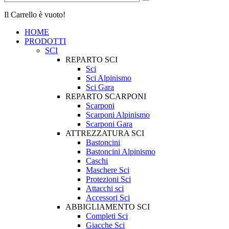
Il Carrello è vuoto!
HOME
PRODOTTI
SCI
REPARTO SCI
Sci
Sci Alpinismo
Sci Gara
REPARTO SCARPONI
Scarponi
Scarponi Alpinismo
Scarponi Gara
ATTREZZATURA SCI
Bastoncini
Bastoncini Alpinismo
Caschi
Maschere Sci
Protezioni Sci
Attacchi sci
Accessori Sci
ABBIGLIAMENTO SCI
Completi Sci
Giacche Sci