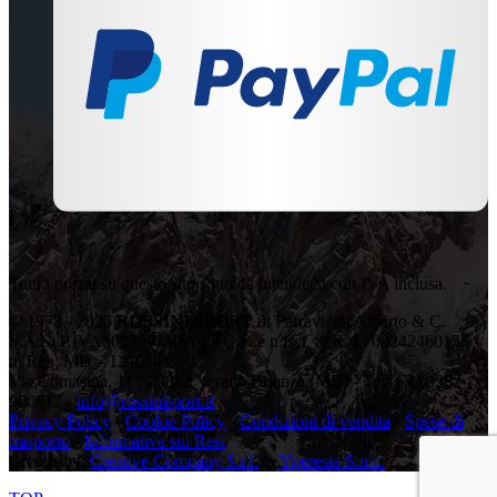
Tutti i prezzi su questo sito sono da intendersi con IVA inclusa.
© 1978 - 2026
ROSSINI SPORT
di Parravicini Alberto & C.
S.A.S. P.IVA: 00899350961 - C.F. e n.iscr. al R. I.: 08242460155 -
n. Rea: MB – 1210641
Via Comasina, 11 - 20843 Verano Brianza (MB) - Tel: +39 0362
900912 -
info@rossinisport.it
Privacy Policy
-
Cookie Policy
-
Condizioni di vendita
-
Spese di
trasporto
-
Informativa sui Resi
Credits by:
Creative Company S.r.l.
&
Yperesia S.n.c.