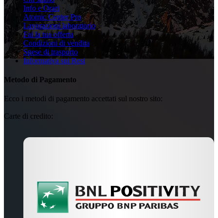
Info e Orari
Atomic Center Pro
Lavorazioni laboratorio
Fai la tua offerta
Condizioni di vendita
Spese di trasporto
Informativa sui Resi
Metodo di Pagamento
Ecco i metodi di pagamento accettati sul nostro sito:
Carte di credito: