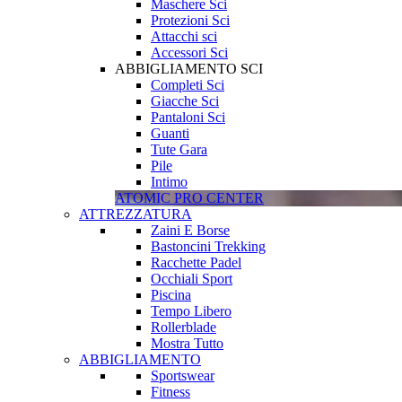
Maschere Sci
Protezioni Sci
Attacchi sci
Accessori Sci
ABBIGLIAMENTO SCI
Completi Sci
Giacche Sci
Pantaloni Sci
Guanti
Tute Gara
Pile
Intimo
ATOMIC PRO CENTER
ATTREZZATURA
Zaini E Borse
Bastoncini Trekking
Racchette Padel
Occhiali Sport
Piscina
Tempo Libero
Rollerblade
Mostra Tutto
ABBIGLIAMENTO
Sportswear
Fitness