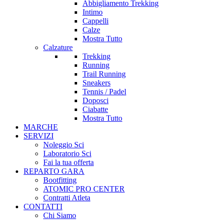
Abbigliamento Trekking
Intimo
Cappelli
Calze
Mostra Tutto
Calzature
Trekking
Running
Trail Running
Sneakers
Tennis / Padel
Doposci
Ciabatte
Mostra Tutto
MARCHE
SERVIZI
Noleggio Sci
Laboratorio Sci
Fai la tua offerta
REPARTO GARA
Bootfitting
ATOMIC PRO CENTER
Contratti Atleta
CONTATTI
Chi Siamo