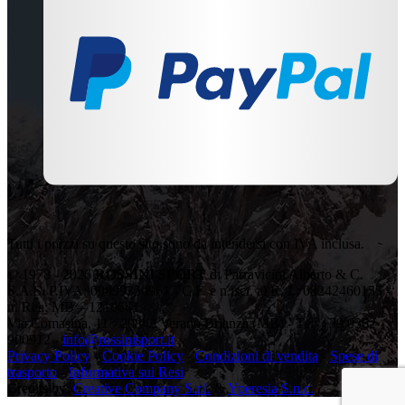
Tutti i prezzi su questo sito sono da intendersi con IVA inclusa.
© 1978 - 2026
ROSSINI SPORT
di Parravicini Alberto & C.
S.A.S. P.IVA: 00899350961 - C.F. e n.iscr. al R. I.: 08242460155 -
n. Rea: MB – 1210641
Via Comasina, 11 - 20843 Verano Brianza (MB) - Tel: +39 0362
900912 -
info@rossinisport.it
Privacy Policy
-
Cookie Policy
-
Condizioni di vendita
-
Spese di
trasporto
-
Informativa sui Resi
Credits by:
Creative Company S.r.l.
&
Yperesia S.n.c.