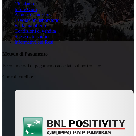
Chi siamo
Info e Orari
Atomic Center Pro
Lavorazioni laboratorio
Fai la tua offerta
Condizioni di vendita
Spese di trasporto
Informativa sui Resi
Metodo di Pagamento
Ecco i metodi di pagamento accettati sul nostro sito:
Carte di credito: