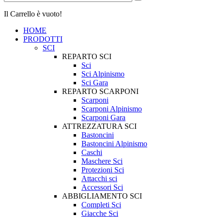
Il Carrello è vuoto!
HOME
PRODOTTI
SCI
REPARTO SCI
Sci
Sci Alpinismo
Sci Gara
REPARTO SCARPONI
Scarponi
Scarponi Alpinismo
Scarponi Gara
ATTREZZATURA SCI
Bastoncini
Bastoncini Alpinismo
Caschi
Maschere Sci
Protezioni Sci
Attacchi sci
Accessori Sci
ABBIGLIAMENTO SCI
Completi Sci
Giacche Sci