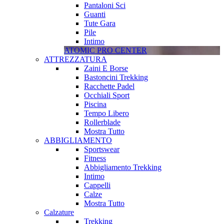
Pantaloni Sci
Guanti
Tute Gara
Pile
Intimo
ATOMIC PRO CENTER
ATTREZZATURA
Zaini E Borse
Bastoncini Trekking
Racchette Padel
Occhiali Sport
Piscina
Tempo Libero
Rollerblade
Mostra Tutto
ABBIGLIAMENTO
Sportswear
Fitness
Abbigliamento Trekking
Intimo
Cappelli
Calze
Mostra Tutto
Calzature
Trekking