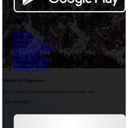
Link Utili
Chi siamo
Info e Orari
Atomic Center Pro
Lavorazioni laboratorio
Fai la tua offerta
Condizioni di vendita
Spese di trasporto
Informativa sui Resi
Metodo di Pagamento
Ecco i metodi di pagamento accettati sul nostro sito:
Carte di credito: