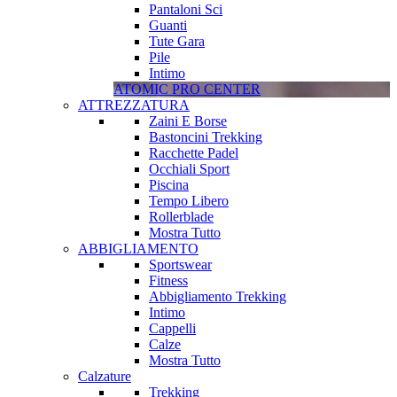
Pantaloni Sci
Guanti
Tute Gara
Pile
Intimo
ATOMIC PRO CENTER
ATTREZZATURA
Zaini E Borse
Bastoncini Trekking
Racchette Padel
Occhiali Sport
Piscina
Tempo Libero
Rollerblade
Mostra Tutto
ABBIGLIAMENTO
Sportswear
Fitness
Abbigliamento Trekking
Intimo
Cappelli
Calze
Mostra Tutto
Calzature
Trekking