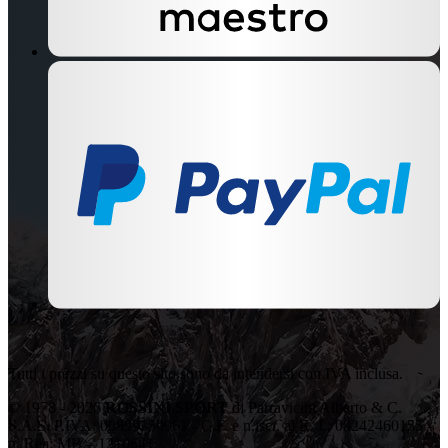
Tutti i prezzi su questo sito sono da intendersi con IVA inclusa.
© 1978 - 2026
ROSSINI SPORT
di Parravicini Alberto & C.
S.A.S. P.IVA: 00899350961 - C.F. e n.iscr. al R. I.: 08242460155 -
n. Rea: MB – 1210641