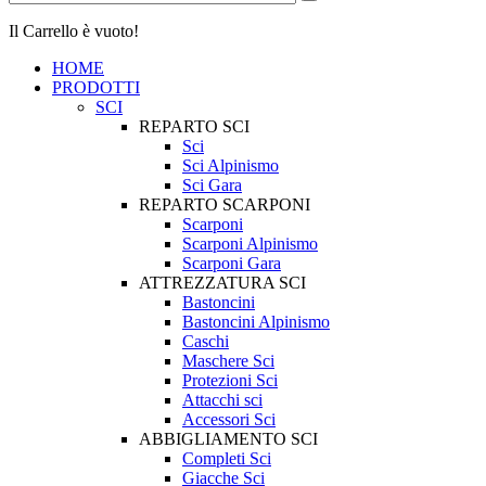
Il Carrello è vuoto!
HOME
PRODOTTI
SCI
REPARTO SCI
Sci
Sci Alpinismo
Sci Gara
REPARTO SCARPONI
Scarponi
Scarponi Alpinismo
Scarponi Gara
ATTREZZATURA SCI
Bastoncini
Bastoncini Alpinismo
Caschi
Maschere Sci
Protezioni Sci
Attacchi sci
Accessori Sci
ABBIGLIAMENTO SCI
Completi Sci
Giacche Sci