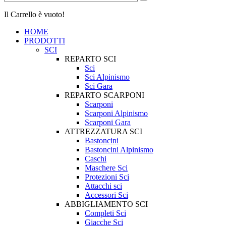
Il Carrello è vuoto!
HOME
PRODOTTI
SCI
REPARTO SCI
Sci
Sci Alpinismo
Sci Gara
REPARTO SCARPONI
Scarponi
Scarponi Alpinismo
Scarponi Gara
ATTREZZATURA SCI
Bastoncini
Bastoncini Alpinismo
Caschi
Maschere Sci
Protezioni Sci
Attacchi sci
Accessori Sci
ABBIGLIAMENTO SCI
Completi Sci
Giacche Sci