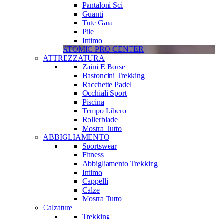
Pantaloni Sci
Guanti
Tute Gara
Pile
Intimo
ATOMIC PRO CENTER
ATTREZZATURA
Zaini E Borse
Bastoncini Trekking
Racchette Padel
Occhiali Sport
Piscina
Tempo Libero
Rollerblade
Mostra Tutto
ABBIGLIAMENTO
Sportswear
Fitness
Abbigliamento Trekking
Intimo
Cappelli
Calze
Mostra Tutto
Calzature
Trekking