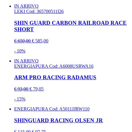
IN ARRIVO
LEKI
Cod: 365700511I26
SHIN GUARD CARBON RAILROAD RACE
SHORT
€ 650,00
€ 585,00
- 10%
IN ARRIVO
ENERGIAPURA
Cod: A6008USRWA16
ARM PRO RACING RADAMUS
€ 93,00
€ 79,05
- 15%
ENERGIAPURA
Cod: A5011JJRW110
SHINGUARD RACING OLSEN JR
€ 115,00
€ 97,75