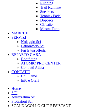
Running
Trail Running
Sneakers
Tennis / Padel
Doposci
Ciabatte
Mostra Tutto
MARCHE
SERVIZI
Noleggio Sci
Laboratorio Sci
Fai la tua offerta
REPARTO GARA
Bootfitting
ATOMIC PRO CENTER
Contratti Atleta
CONTATTI
Chi Siamo
Info e Orari
Home
SCI
Attrezzatura Sci
Protezioni Sci
SCALDACOLLO CUT RESISTANT