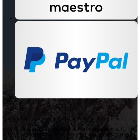
Tutti i prezzi su questo sito sono da intendersi con IVA inclusa.
© 1978 - 2026
ROSSINI SPORT
di Parravicini Alberto & C.
S.A.S. P.IVA: 00899350961 - C.F. e n.iscr. al R. I.: 08242460155 -