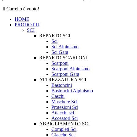
Il Carrello è vuoto!
HOME
PRODOTTI
SCI
REPARTO SCI
Sci
Sci Alpinismo
Sci Gara
REPARTO SCARPONI
Scarponi
Scarponi Alpinismo
Scarponi Gara
ATTREZZATURA SCI
Bastoncini
Bastoncini Alpinismo
Caschi
Maschere Sci
Protezioni Sci
Attacchi sci
Accessori Sci
ABBIGLIAMENTO SCI
Completi Sci
Giacche Sci