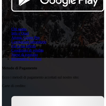
Link Utili
Chi siamo
Info e Orari
Atomic Center Pro
Lavorazioni laboratorio
Fai la tua offerta
Condizioni di vendita
Spese di trasporto
Informativa sui Resi
Metodo di Pagamento
Ecco i metodi di pagamento accettati sul nostro sito:
Carte di credito: