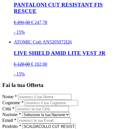
PANTALONI CUT RESISTANT FIS
RESCUE
€ 291,50
€ 247,78
- 15%
ATOMIC
Cod: AN5205072I26
LIVE SHIELD AMID LITE VEST JR
€ 120,00
€ 102,00
- 15%
Fai la tua Offerta
Nome *
Cognome *
Città *
Nazione *
Email *
Prodotto *