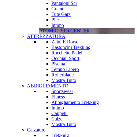
Pantaloni Sci
Guanti
Tute Gara
Pile
Intimo
ATOMIC PRO CENTER
ATTREZZATURA
Zaini E Borse
Bastoncini Trekking
Racchette Padel
Occhiali Sport
Piscina
Tempo Libero
Rollerblade
Mostra Tutto
ABBIGLIAMENTO
Sportswear
Fitness
Abbigliamento Trekking
Intimo
Cappelli
Calze
Mostra Tutto
Calzature
Trekking