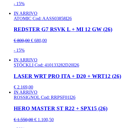
- 15%
IN ARRIVO
ATOMIC
Cod: AASS03858I26
REDSTER G7 RSVK L + MI 12 GW (26)
€ 800,00
€ 680,00
- 15%
IN ARRIVO
STÖCKLI
Cod: 410133282D20I26
LASER WRT PRO ITA + D20 + WRT12 (26)
€ 2.169,00
IN ARRIVO
ROSSIGNOL
Cod: RRPSF01I26
HERO MASTER ST R22 + SPX15 (26)
€ 1.550,00
€ 1.100,50