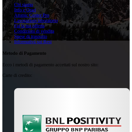
Chi siamo
Info e Orari
Atomic Center Pro
Lavorazioni laboratorio
Fai la tua offerta
Condizioni di vendita
Spese di trasporto
Informativa sui Resi
Metodo di Pagamento
Ecco i metodi di pagamento accettati sul nostro sito:
Carte di credito: