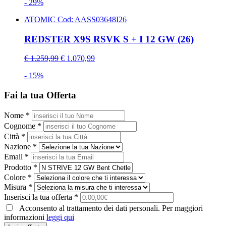
- 29%
ATOMIC
Cod: AASS03648I26
REDSTER X9S RSVK S + I 12 GW (26)
€ 1.259,99
€ 1.070,99
- 15%
Fai la tua Offerta
Nome *
Cognome *
Città *
Nazione *
Email *
Prodotto *
Colore *
Misura *
Inserisci la tua offerta *
Acconsento al trattamento dei dati personali. Per maggiori
informazioni
leggi qui