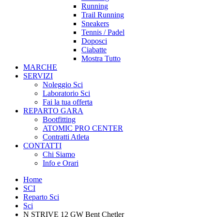
Running
Trail Running
Sneakers
Tennis / Padel
Doposci
Ciabatte
Mostra Tutto
MARCHE
SERVIZI
Noleggio Sci
Laboratorio Sci
Fai la tua offerta
REPARTO GARA
Bootfitting
ATOMIC PRO CENTER
Contratti Atleta
CONTATTI
Chi Siamo
Info e Orari
Home
SCI
Reparto Sci
Sci
N STRIVE 12 GW Bent Chetler