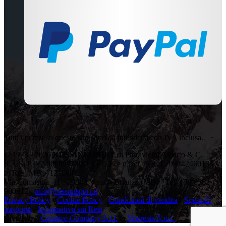
Tutti i prezzi su questo sito sono da intendersi con IVA inclusa.
© 1978 - 2026
ROSSINI SPORT
di Parravicini Alberto & C.
S.A.S. P.IVA: 00899350961 - C.F. e n.iscr. al R. I.: 08242460155 -
n. Rea: MB – 1210641
Via Comasina, 11 - 20843 Verano Brianza (MB) - Tel: +39 0362
900912 -
info@rossinisport.it
Privacy Policy
-
Cookie Policy
-
Condizioni di vendita
-
Spese di
trasporto
-
Informativa sui Resi
Credits by:
Creative Company S.r.l.
&
Yperesia S.n.c.