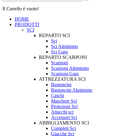
Il Carrello è vuoto!
HOME
PRODOTTI
SCI
REPARTO SCI
Sci
Sci Alpinismo
Sci Gara
REPARTO SCARPONI
Scarponi
Scarponi Alpinismo
Scarponi Gara
ATTREZZATURA SCI
Bastoncini
Bastoncini Alpinismo
Caschi
Maschere Sci
Protezioni Sci
Attacchi sci
Accessori Sci
ABBIGLIAMENTO SCI
Completi Sci
Giacche Sci