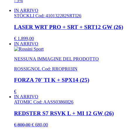
- 5%
IN ARRIVO
STÖCKLI
Cod: 410132282SRTI26
LASER WRT PRO + SRT + SRT12 GW (26)
€ 1.899,00
IN ARRIVO
NESSUNA IMMAGINE DEL PRODOTTO
ROSSIGNOL
Cod: RROPR03IN
FORZA 70' TI K + SPX14 (25)
€
IN ARRIVO
ATOMIC
Cod: AASS03860I26
REDSTER S7 RSVK L + MI 12 GW (26)
€ 800,00
€ 680,00