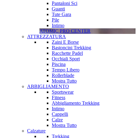
Pantaloni Sci
Guanti
Tute Gara
Pile
Intimo
ATOMIC PRO CENTER
ATTREZZATURA
Zaini E Borse
Bastoncini Trekking
Racchette Padel
Occhiali Sport
Piscina
Tempo Libero
Rollerblade
Mostra Tutto
ABBIGLIAMENTO
Sportswear
Fitness
Abbigliamento Trekking
Intimo
Cappelli
Calze
Mostra Tutto
Calzature
Trekking