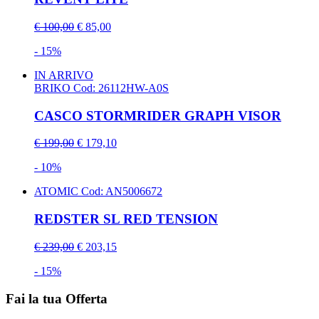
€ 100,00
€ 85,00
- 15%
IN ARRIVO
BRIKO
Cod: 26112HW-A0S
CASCO STORMRIDER GRAPH VISOR
€ 199,00
€ 179,10
- 10%
ATOMIC
Cod: AN5006672
REDSTER SL RED TENSION
€ 239,00
€ 203,15
- 15%
Fai la tua Offerta