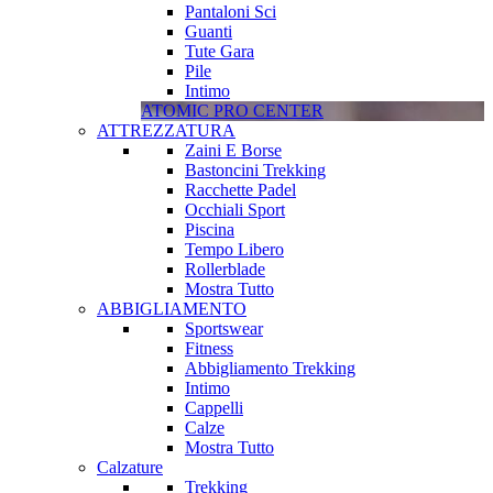
Pantaloni Sci
Guanti
Tute Gara
Pile
Intimo
ATOMIC PRO CENTER
ATTREZZATURA
Zaini E Borse
Bastoncini Trekking
Racchette Padel
Occhiali Sport
Piscina
Tempo Libero
Rollerblade
Mostra Tutto
ABBIGLIAMENTO
Sportswear
Fitness
Abbigliamento Trekking
Intimo
Cappelli
Calze
Mostra Tutto
Calzature
Trekking