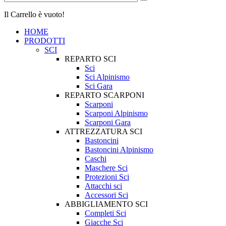
Il Carrello è vuoto!
HOME
PRODOTTI
SCI
REPARTO SCI
Sci
Sci Alpinismo
Sci Gara
REPARTO SCARPONI
Scarponi
Scarponi Alpinismo
Scarponi Gara
ATTREZZATURA SCI
Bastoncini
Bastoncini Alpinismo
Caschi
Maschere Sci
Protezioni Sci
Attacchi sci
Accessori Sci
ABBIGLIAMENTO SCI
Completi Sci
Giacche Sci