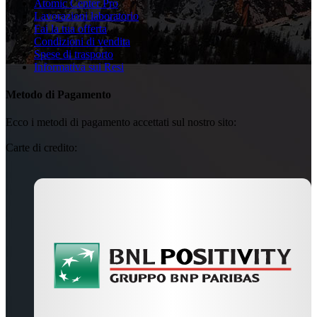
Atomic Center Pro
Lavorazioni laboratorio
Fai la tua offerta
Condizioni di vendita
Spese di trasporto
Informativa sui Resi
Metodo di Pagamento
Ecco i metodi di pagamento accettati sul nostro sito:
Carte di credito: