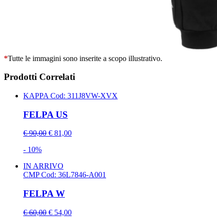
*
Tutte le immagini sono inserite a scopo illustrativo.
Prodotti Correlati
KAPPA
Cod: 311J8VW-XVX
FELPA US
€ 90,00
€ 81,00
- 10%
IN ARRIVO
CMP
Cod: 36L7846-A001
FELPA W
€ 60,00
€ 54,00