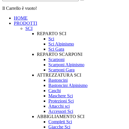
Il Carrello è vuoto!
HOME
PRODOTTI
SCI
REPARTO SCI
Sci
Sci Alpinismo
Sci Gara
REPARTO SCARPONI
Scarponi
Scarponi Alpinismo
Scarponi Gara
ATTREZZATURA SCI
Bastoncini
Bastoncini Alpinismo
Caschi
Maschere Sci
Protezioni Sci
Attacchi sci
Accessori Sci
ABBIGLIAMENTO SCI
Completi Sci
Giacche Sci