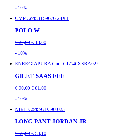
- 10%
CMP
Cod: 3T59676-24XT
POLO W
€ 20,00
€ 18,00
- 10%
ENERGIAPURA
Cod: GL540XSRA022
GILET SAAS FEE
€ 90,00
€ 81,00
- 10%
NIKE
Cod: 95D390-023
LONG PANT JORDAN JR
€ 59,00
€ 53,10