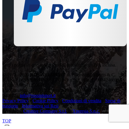
Tutti i prezzi su questo sito sono da intendersi con IVA inclusa.
© 1978 - 2026
ROSSINI SPORT
di Parravicini Alberto & C.
S.A.S. P.IVA: 00899350961 - C.F. e n.iscr. al R. I.: 08242460155 -
n. Rea: MB – 1210641
Via Comasina, 11 - 20843 Verano Brianza (MB) - Tel: +39 0362
900912 -
info@rossinisport.it
Privacy Policy
-
Cookie Policy
-
Condizioni di vendita
-
Spese di
trasporto
-
Informativa sui Resi
Credits by:
Creative Company S.r.l.
&
Yperesia S.n.c.
TOP