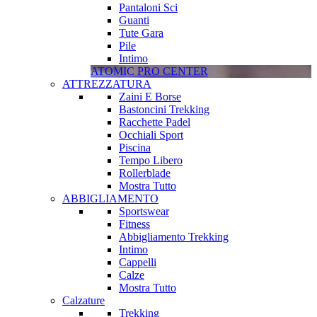
Pantaloni Sci
Guanti
Tute Gara
Pile
Intimo
ATOMIC PRO CENTER
ATTREZZATURA
Zaini E Borse
Bastoncini Trekking
Racchette Padel
Occhiali Sport
Piscina
Tempo Libero
Rollerblade
Mostra Tutto
ABBIGLIAMENTO
Sportswear
Fitness
Abbigliamento Trekking
Intimo
Cappelli
Calze
Mostra Tutto
Calzature
Trekking