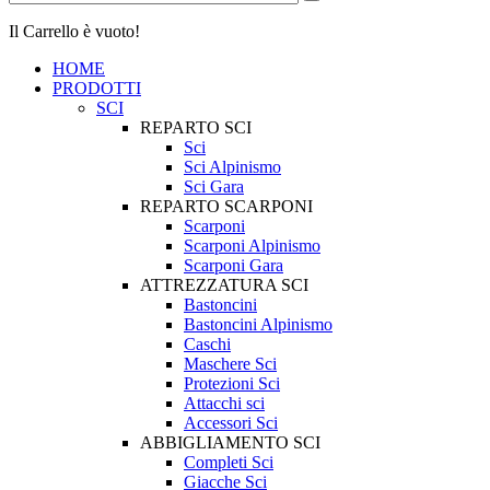
Il Carrello è vuoto!
HOME
PRODOTTI
SCI
REPARTO SCI
Sci
Sci Alpinismo
Sci Gara
REPARTO SCARPONI
Scarponi
Scarponi Alpinismo
Scarponi Gara
ATTREZZATURA SCI
Bastoncini
Bastoncini Alpinismo
Caschi
Maschere Sci
Protezioni Sci
Attacchi sci
Accessori Sci
ABBIGLIAMENTO SCI
Completi Sci
Giacche Sci