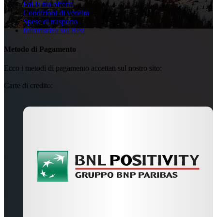
Fai la tua offerta
Condizioni di vendita
Spese di trasporto
Informativa sui Resi
Metodo di Pagamento
Ecco i metodi di pagamento accettati sul nostro sito:
Carte di credito: