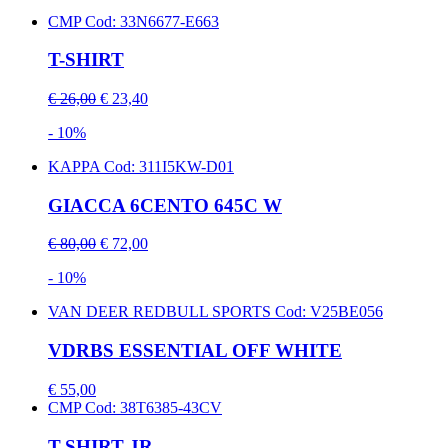
CMP
Cod: 33N6677-E663
T-SHIRT
€ 26,00
€ 23,40
- 10%
KAPPA
Cod: 311I5KW-D01
GIACCA 6CENTO 645C W
€ 80,00
€ 72,00
- 10%
VAN DEER REDBULL SPORTS
Cod: V25BE056
VDRBS ESSENTIAL OFF WHITE
€ 55,00
CMP
Cod: 38T6385-43CV
T-SHIRT JR