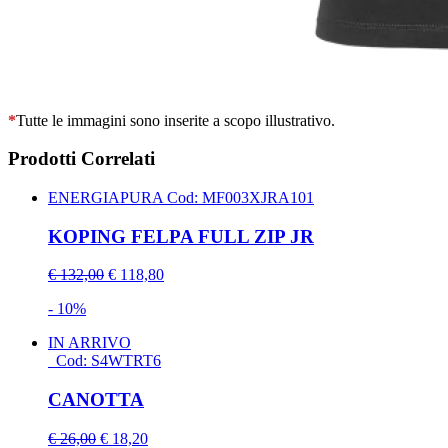
*
Tutte le immagini sono inserite a scopo illustrativo.
Prodotti Correlati
ENERGIAPURA
Cod: MF003XJRA101
KOPING FELPA FULL ZIP JR
€ 132,00
€ 118,80
- 10%
IN ARRIVO
Cod: S4WTRT6
CANOTTA
€ 26,00
€ 18,20